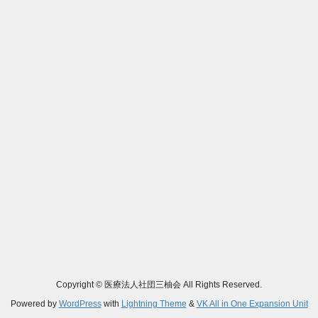
Copyright © 医療法人社団三柚会 All Rights Reserved.
Powered by
WordPress
with
Lightning Theme
&
VK All in One Expansion Unit