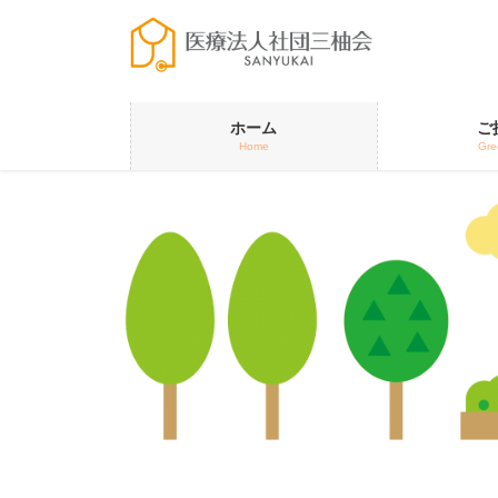
コ
ナ
ン
ビ
テ
ゲ
ン
ー
ツ
シ
ホーム
ご
へ
ョ
Home
Gre
ス
ン
キ
に
ッ
移
プ
動
Previous